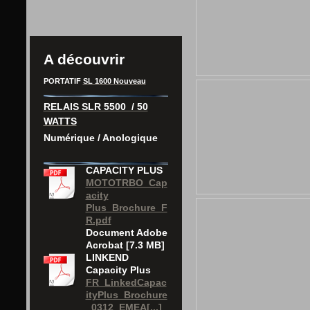
A découvrir
PORTATIF
SL 1600 Nouveau
RELAIS SLR 5500 / 50
WATTS
Numérique / Anologique
CAPACITY PLUS
MOTOTRBO_Cap
acity
Plus_Brochure_F
R.pdf
Document Adobe
Acrobat [7.3 MB]
LINKEND
Capacity Plus
FR_LinkedCapac
ityPlus_Brochure
_0312_EMEA[...]