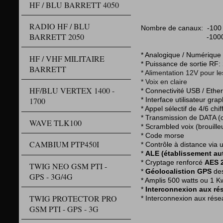
HF / BLU BARRETT 4050
RADIO HF / BLU
Nombre de canaux: -100 
BARRETT 2050
-1000 
* Analogique / Numérique
HF / VHF MILITAIRE
* Puissance de sortie RF:
BARRETT
* Alimentation 12V pour l
* Voix en claire
HF/BLU VERTEX 1400 -
* Connectivité USB / Ethe
1700
* Interface utilisateur gra
* Appel sélectif de 4/6 chif
* Transmission de DATA (cha
WAVE TLK100
* Scrambled voix (brouille
* Code morse
CAMBIUM PTP450I
* Contrôle à distance via 
*
ALE (établissement au
* Cryptage renforcé
AES 
TWIG NEO GSM PTI -
*
Géolocalistion GPS
des
GPS - 3G/4G
* Amplis 500 watts ou 1 K
*
Interconnexion aux r
TWIG PROTECTOR PRO
* Interconnexion aux rése
GSM PTI - GPS - 3G