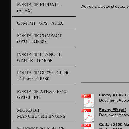
PORTATIF PTI/DATI -
Autres Caractéristiques, vo
(ATEX)
GSM PTI - GPS - ATEX
PORTATIF COMPACT
GP344 - GP388
PORTATIF ETANCHE
GP344R - GP366R
PORTATIF GP330 - GP340
- GP360 - GP380
PORTATIF ATEX GP340 -
Envoy X1 X2 F
GP380 - PTI
Document Adobe
MICRO BIP
Envoy FR.pdf
MANOEUVRE ENGINS
Document Adobe
Codan 2100 M
PTI EMETTEUR BLICK