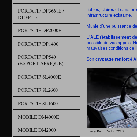
fiables, claires et sans 
PORTATIF DP3661E /
infrastructure existante.
DP3441E
Munie d'une puissance d
PORTATIF DP2000E
L'ALE (établissement de
possible de vos appels. N
PORTATIF DP1400
mauvaises conditions de l
PORTATIF DP540
Son
cryptage renforcé A
(EXPORT AFRIQUE)
PORTATIF SL4000E
PORTATIF SL2600
PORTATIF SL1600
MOBILE DM4000E
MOBILE DM2000
Envoy Base Codan 2210