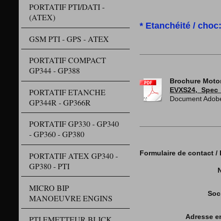
PORTATIF PTI/DATI -
(ATEX)
* Etanchéité / choc
GSM PTI - GPS - ATEX
PORTATIF COMPACT
GP344 - GP388
Brochure Moto
EVXS24,_Spec_
PORTATIF ETANCHE
Document Adobe
GP344R - GP366R
PORTATIF GP330 - GP340
- GP360 - GP380
Formulaire de contact 
PORTATIF ATEX GP340 -
GP380 - PTI
MICRO BIP
Soc
MANOEUVRE ENGINS
Adresse e
PTI EMETTEUR BLICK