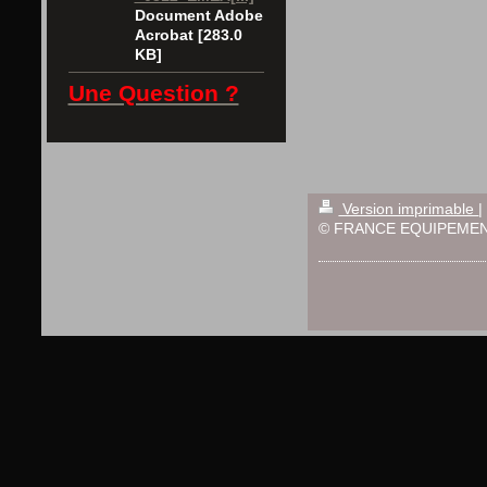
Document Adobe
Acrobat [283.0
KB]
Une Question ?
Version imprimable
|
© FRANCE EQUIPEMEN