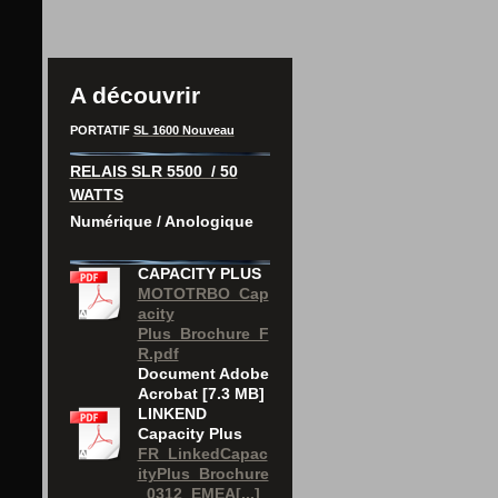
A découvrir
PORTATIF
SL 1600 Nouveau
RELAIS SLR 5500 / 50
WATTS
Numérique / Anologique
CAPACITY PLUS
MOTOTRBO_Cap
acity
Plus_Brochure_F
R.pdf
Document Adobe
Acrobat [7.3 MB]
LINKEND
Capacity Plus
FR_LinkedCapac
ityPlus_Brochure
_0312_EMEA[...]