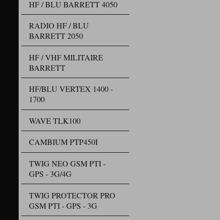
HF / BLU BARRETT 4050
Fle
D
Codage C
RADIO HF / BLU
Codag
BARRETT 2050
Codage /
Codage /
HF / VHF MILITAIRE
BARRETT
Caracté
Verrouill
A
HF/BLU VERTEX 1400 -
Cryptage 
1700
Caracté
WAVE TLK100
Voix
Suppres
Mode
CAMBIUM PTP450I
Interrupt
Recher
TWIG NEO GSM PTI -
Appel généra
GPS - 3G/4G
Crypatge 
Message texte
Radi
TWIG PROTECTOR PRO
Désactivat
GSM PTI - GPS - 3G
Alerte d'a