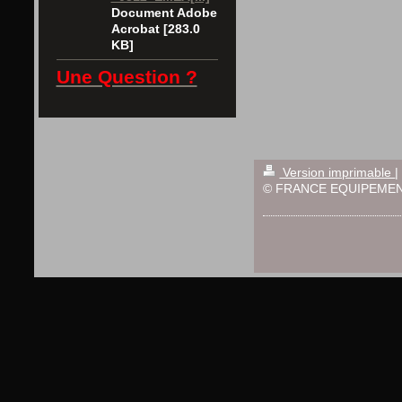
Document Adobe
Acrobat [283.0
KB]
Une Question ?
Version imprimable
|
© FRANCE EQUIPEMEN