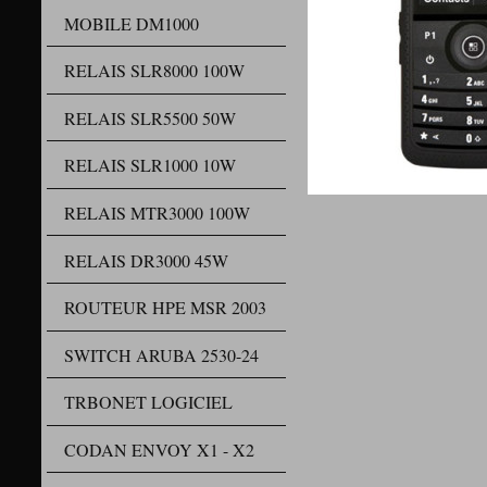
MOBILE DM1000
RELAIS SLR8000 100W
RELAIS SLR5500 50W
RELAIS SLR1000 10W
RELAIS MTR3000 100W
RELAIS DR3000 45W
Travai
Grand 
ROUTEUR HPE MSR 2003
Bluetooth
Audio 
Mess
SWITCH ARUBA 2530-24
Rép
02 Touc
TRBONET LOGICIEL
01 To
Mode v
CODAN ENVOY X1 - X2
128Mb