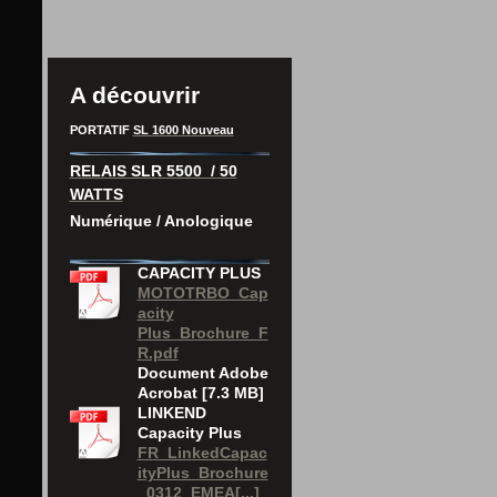
A découvrir
PORTATIF
SL 1600 Nouveau
RELAIS SLR 5500 / 50
WATTS
Numérique / Anologique
CAPACITY PLUS
MOTOTRBO_Cap
acity
Plus_Brochure_F
R.pdf
Document Adobe
Acrobat [7.3 MB]
LINKEND
Capacity Plus
FR_LinkedCapac
ityPlus_Brochure
_0312_EMEA[...]