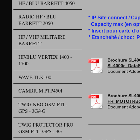
256Mb mé
HF / BLU BARRETT 4050
Building
RADIO HF / BLU
* IP Site connect / Ca
BARRETT 2050
Capacity max (en op
* Insert pour carte d’
HF / VHF MILITAIRE
* Etanchéité / choc: 
BARRETT
HF/BLU VERTEX 1400 -
Brochure SL400
1700
SL4000e_Data
Document Adobe
WAVE TLK100
CAMBIUM PTP450I
Brochure SL400
FR_MOTOTRBO_
TWIG NEO GSM PTI -
Document Adobe
GPS - 3G/4G
TWIG PROTECTOR PRO
GSM PTI - GPS - 3G