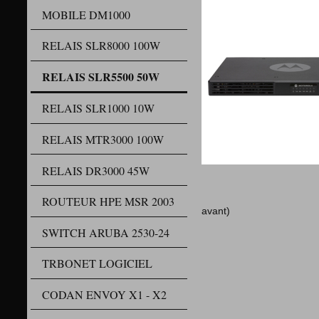
MOBILE DM1000
RELAIS SLR8000 100W
RELAIS SLR5500 50W
RELAIS SLR1000 10W
RELAIS MTR3000 100W
RELAIS DR3000 45W
Format 1
4 modules inté
ROUTEUR HPE MSR 2003
avant)
Facilité
SWITCH ARUBA 2530-24
Port USB fron
Support de c
TRBONET LOGICIEL
Interface IP (p
Ports d'
Sortie d'al
CODAN ENVOY X1 - X2
Suppressio
Correction