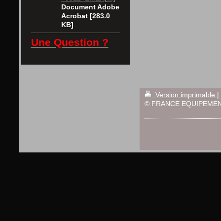
Document Adobe
Acrobat [283.0
KB]
Une Question ?
Version imprimable
|
© FRANCE EQUIPEMEN