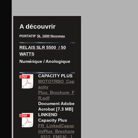
A découvrir
PORTATIF
SL 1600 Nouveau
RELAIS SLR 5500 / 50
WATTS
Numérique / Anologique
CAPACITY PLUS
MOTOTRBO_Cap
acity
Plus_Brochure_F
R.pdf
Document Adobe
Acrobat [7.3 MB]
LINKEND
Capacity Plus
FR_LinkedCapac
ityPlus_Brochure
_0312_EMEA[...]