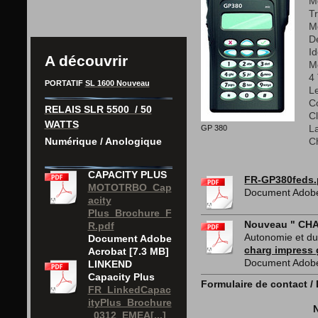
M
Tr
M
Dé
Id
A découvrir
M
4
PORTATIF
SL 1600 Nouveau
Le
C
RELAIS SLR 5500 / 50
Cl
WATTS
GP 380
L
Numérique / Anologique
C
CAPACITY PLUS
FR-GP380feds.
MOTOTRBO_Cap
Document Adobe
acity
Plus_Brochure_F
Nouveau " CH
R.pdf
Autonomie et du
Document Adobe
charg impress 
Acrobat [7.3 MB]
Document Adobe
LINKEND
Capacity Plus
Formulaire de contact 
FR_LinkedCapac
ityPlus_Brochure
_0312_EMEA[...]