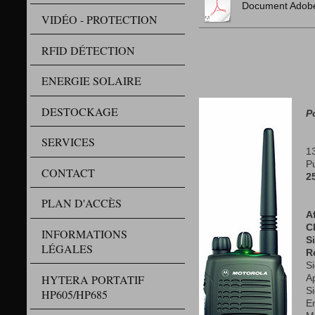
Document Adobe
VIDÉO - PROTECTION
RFID DÉTECTION
ENERGIE SOLAIRE
DESTOCKAGE
P
SERVICES
1
P
CONTACT
2
PLAN D'ACCÈS
A
C
INFORMATIONS
S
LÉGALES
R
Si
HYTERA PORTATIF
Ap
S
HP605/HP685
E