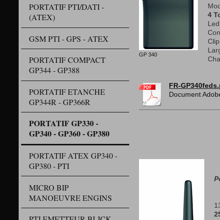
PORTATIF PTI/DATI -
Mod
4 T
(ATEX)
Led 
Con
GSM PTI - GPS - ATEX
Clip
Lar
GP 340
PORTATIF COMPACT
Cha
GP344 - GP388
FR-GP340feds.
PORTATIF ETANCHE
Document Adobe
GP344R - GP366R
PORTATIF GP330 -
GP340 - GP360 - GP380
PORTATIF ATEX GP340 -
GP380 - PTI
P
MICRO BIP
MANOEUVRE ENGINS
1
2
PTI EMETTEUR BLICK