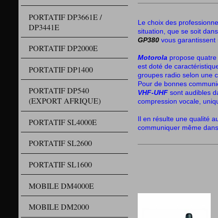
PORTATIF DP3661E /
Le choix des professionnel
DP3441E
situation, que se soit dans
GP380
vous garantissent 
PORTATIF DP2000E
Motorola
propose quatre
est doté de caractéristiques
PORTATIF DP1400
groupes radio selon une co
Pour de bonnes communicati
PORTATIF DP540
VHF-UHF
sont audibles d
(EXPORT AFRIQUE)
compression vocale, uniq
Il en résulte une qualité a
PORTATIF SL4000E
communiquer même dans d
PORTATIF SL2600
PORTATIF SL1600
MOBILE DM4000E
MOBILE DM2000