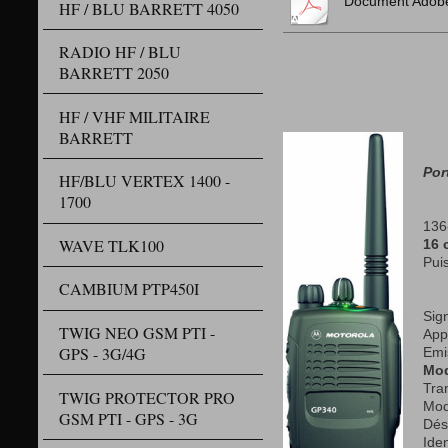
Document Adobe
HF / BLU BARRETT 4050
RADIO HF / BLU
BARRETT 2050
HF / VHF MILITAIRE
BARRETT
Por
HF/BLU VERTEX 1400 -
1700
136
WAVE TLK100
16 
Pui
CAMBIUM PTP450I
Sig
TWIG NEO GSM PTI -
App
GPS - 3G/4G
Emi
Mod
Tra
TWIG PROTECTOR PRO
Mod
GSM PTI - GPS - 3G
Désa
Iden