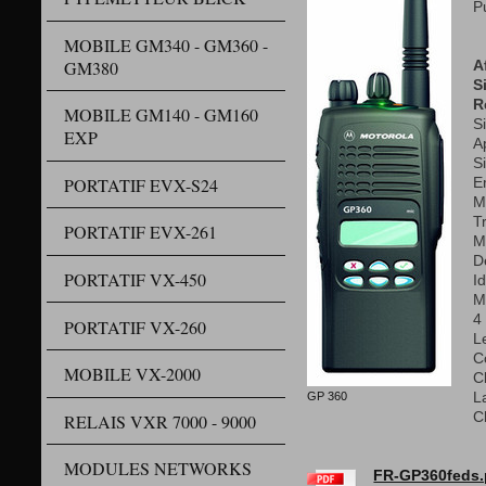
P
MOBILE GM340 - GM360 -
GM380
A
S
R
MOBILE GM140 - GM160
S
EXP
A
S
PORTATIF EVX-S24
E
M
T
PORTATIF EVX-261
M
D
PORTATIF VX-450
Id
M
4
PORTATIF VX-260
Le
C
MOBILE VX-2000
C
GP 360
L
C
RELAIS VXR 7000 - 9000
MODULES NETWORKS
FR-GP360feds.