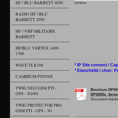
HF / BLU BARRETT 4050
DP3661e
Urgence sop
RADIO HF / BLU
Identif
BARRETT 2050
Vox, scann
Interrup
HF / VHF MILITAIRE
Crypt
BARRETT
Messages
Annon
Programm
HF/BLU VERTEX 1400 -
Programma
1700
Confidentiali
WAVE TLK100
* IP Site connect / Ca
* Etanchéité / choc: P
CAMBIUM PTP450I
TWIG NEO GSM PTI -
Brochure DP30
GPS - 3G/4G
DP3000e_Serie
Document Adobe
TWIG PROTECTOR PRO
GSM PTI - GPS - 3G