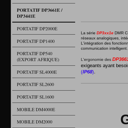
PORTATIF DP3661E /
DP3441E
PORTATIF DP2000E
La série
DP3xx1e
DMR Com
réseaux analogiques, intég
PORTATIF DP1400
L'intégration des fonction
communication intelligent.
PORTATIF DP540
(EXPORT AFRIQUE)
DP3661
L'ergonomie des
exigeants ayant besoin
PORTATIF SL4000E
(
IP68
)
.
PORTATIF SL2600
D
PORTATIF SL1600
MOBILE DM4000E
GP
MOBILE DM2000