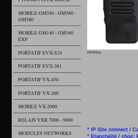
MOBILE GM340 - GM360 -
GM380
MOBILE GM140 - GM160
EXP
PORTATIF EVX-S24
DP3441e
Perte de
PORTATIF EVX-261
Urgence soph
Identifi
PORTATIF VX-450
Vox, scannin
Interrupt
Messages 
PORTATIF VX-260
Annonc
Crypta
MOBILE VX-2000
Programma
Programmat
Confidentialit
RELAIS VXR 7000 - 9000
* IP Site connect /
Ca
MODULES NETWORKS
* Etanchéité / choc: