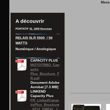
Mess
A découvrir
PORTATIF
SL 1600 Nouveau
RELAIS SLR 5500 / 50
WATTS
Numérique / Anologique
CAPACITY PLUS
MOTOTRBO_Cap
acity
Plus_Brochure_F
R.pdf
Document Adobe
Acrobat [7.3 MB]
LINKEND
Capacity Plus
FR_LinkedCapac
ityPlus_Brochure
_0312_EMEA[...]